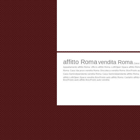
affitto Roma
vendita Roma
Casa 
Appartamento affitto Roma
Ufficio affitto Roma
Loft/Open Space affitto Rom
Roma
Casa Vacanze vendita Roma
Discoteca vendita Roma
Box/Posto au
Casa Semindipendente vendita Roma
Casa Semindipendente affitto Roma
affitto
Loft/Open Space vendita
Box/Posto auto affitto Roma
Castello affitto
Box/Posto auto affitto
Box/Posto auto vendita