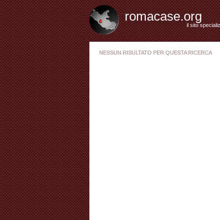
romacase.org
il sito special
NESSUN RISULTATO PER QUESTA RICERCA