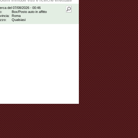
Ultimi immobili visti e ricerche effettuate
erca del 07/08/2026 - 00:46
o:
Box/Posto auto in affitto
vincia:
Roma
zzo:
Qualsiasi