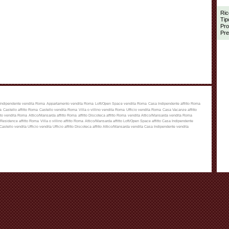
Ric
Tip
Pro
Pre
Indipendente vendita Roma
Appartamento vendita Roma
Loft/Open Space vendita Roma
Casa Indipendente affitto Roma
a
Castello affitto Roma
Castello vendita Roma
Villa o villino vendita Roma
Ufficio vendita Roma
Casa Vacanze affitto
to vendita Roma
Attico/Mansarda affitto Roma
affitto
Discoteca affitto Roma
vendita
Attico/Mansarda vendita Roma
Residence affitto Roma
Villa o villino affitto Roma
Attico/Mansarda affitto
Loft/Open Space affitto
Casa Indipendente
Castello vendita
Ufficio vendita
Ufficio affitto
Discoteca affitto
Attico/Mansarda vendita
Casa Indipendente vendita