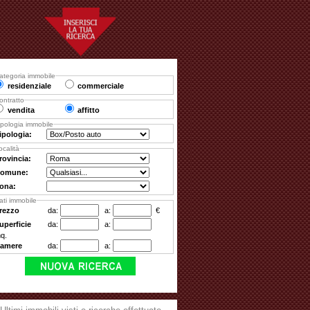
ategoria immobile
residenziale
commerciale
ontratto
vendita
affitto
ipologia immobile
ipologia:
ocalità
rovincia:
omune:
ona:
ati immobile
rezzo
da:
a:
€
uperficie
da:
a:
q.
amere
da:
a: