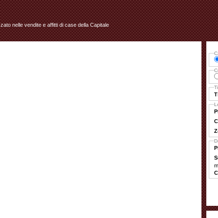
izzato nelle vendite e affitti di case della Capitale
C
C
T
T
L
P
C
Z
D
P
S
m
C