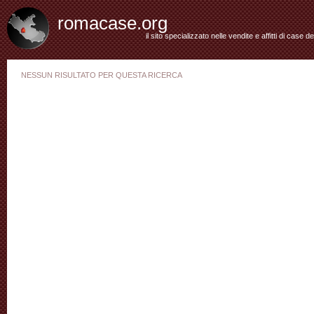
romacase.org
il sito specializzato nelle vendite e affitti di case d
NESSUN RISULTATO PER QUESTA RICERCA