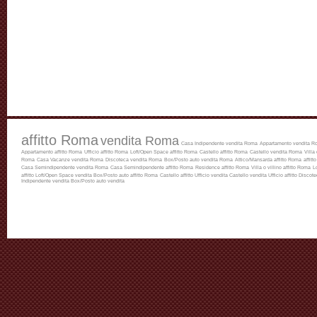
affitto Roma
vendita Roma
Casa Indipendente vendita Roma
Appartamento vendita R
Appartamento affitto Roma
Ufficio affitto Roma
Loft/Open Space affitto Roma
Castello affitto Roma
Castello vendita Roma
Villa
Roma
Casa Vacanze vendita Roma
Discoteca vendita Roma
Box/Posto auto vendita Roma
Attico/Mansarda affitto Roma
affitt
Casa Semindipendente vendita Roma
Casa Semindipendente affitto Roma
Residence affitto Roma
Villa o villino affitto Roma
L
affitto
Loft/Open Space vendita
Box/Posto auto affitto Roma
Castello affitto
Ufficio vendita
Castello vendita
Ufficio affitto
Discotec
Indipendente vendita
Box/Posto auto vendita