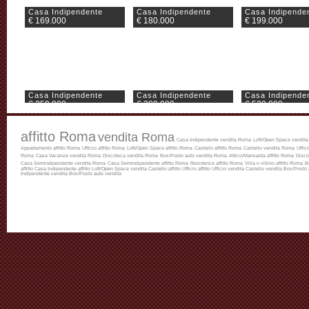
Casa Indipendente
Casa Indipendente
Casa Indipende
€ 169.000
€ 180.000
€ 199.000
Casa Indipendente
Casa Indipendente
Casa Indipende
€ 259.000
€ 280.000
€ 529.000
affitto Roma
vendita Roma
Casa Indipendente vendita Roma
Loft/Open Space vendit
Appartamento affitto Roma
Ufficio affitto Roma
Loft/Open Space affitto Roma
Castello affitto Roma
Castello vendita Roma
Uffic
Roma
Casa Vacanze vendita Roma
Discoteca vendita Roma
Box/Posto auto vendita Roma
Attico/Mansarda affitto Roma
Disco
Casa Semindipendente vendita Roma
Casa Semindipendente affitto Roma
Residence affitto Roma
Villa o villino affitto Roma
B
affitto
Casa Indipendente affitto
Loft/Open Space vendita
Castello affitto
Ufficio affitto
Ufficio vendita
Castello vendita
Box/Posto a
Indipendente vendita
Box/Posto auto vendita