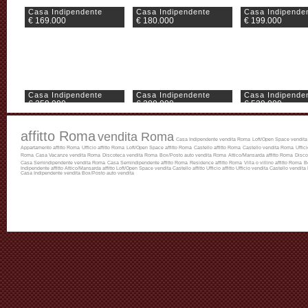
Casa Indipendente
Casa Indipendente
Casa Indipende
€ 169.000
€ 180.000
€ 199.000
Casa Indipendente
Casa Indipendente
Casa Indipende
€ 259.000
€ 280.000
€ 529.000
affitto Roma
vendita Roma
Casa Indipendente vendita Roma
Loft/Open Space vendit
Appartamento affitto Roma
Ufficio affitto Roma
Loft/Open Space affitto Roma
Castello affitto Roma
Castello vendita Roma
Uffic
Roma
Casa Vacanze vendita Roma
Discoteca vendita Roma
Box/Posto auto vendita Roma
Attico/Mansarda affitto Roma
Disco
Casa Semindipendente vendita Roma
Casa Semindipendente affitto Roma
Residence affitto Roma
Villa o villino affitto Roma
B
Indipendente affitto
Attico/Mansarda affitto
Loft/Open Space vendita
Castello affitto
Ufficio affitto
Ufficio vendita
Castello vendita
Casa Indipendente vendita
Box/Posto auto vendita