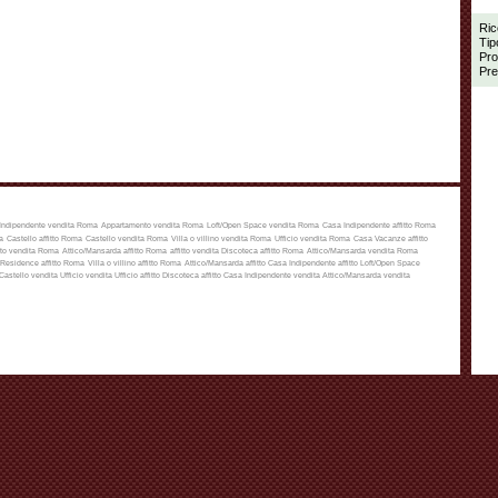
Ric
Tip
Pro
Pre
Indipendente vendita Roma
Appartamento vendita Roma
Loft/Open Space vendita Roma
Casa Indipendente affitto Roma
a
Castello affitto Roma
Castello vendita Roma
Villa o villino vendita Roma
Ufficio vendita Roma
Casa Vacanze affitto
to vendita Roma
Attico/Mansarda affitto Roma
affitto
vendita
Discoteca affitto Roma
Attico/Mansarda vendita Roma
Residence affitto Roma
Villa o villino affitto Roma
Attico/Mansarda affitto
Casa Indipendente affitto
Loft/Open Space
Castello vendita
Ufficio vendita
Ufficio affitto
Discoteca affitto
Casa Indipendente vendita
Attico/Mansarda vendita