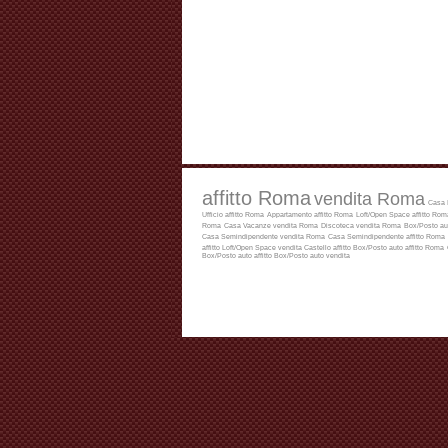
affitto Roma
vendita Roma
Casa 
Ufficio affitto Roma
Appartamento affitto Roma
Loft/Open Space affitto Rom
Roma
Casa Vacanze vendita Roma
Discoteca vendita Roma
Box/Posto au
Casa Semindipendente vendita Roma
Casa Semindipendente affitto Roma
affitto
Loft/Open Space vendita
Castello affitto
Box/Posto auto affitto Roma
Box/Posto auto affitto
Box/Posto auto vendita