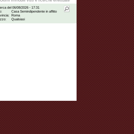
Ultimi immobili visti e ricerche effettuate
erca del 06/08/2026 - 17:31
o:
Casa Semindipendente in affitto
vincia:
Roma
zzo:
Qualsiasi