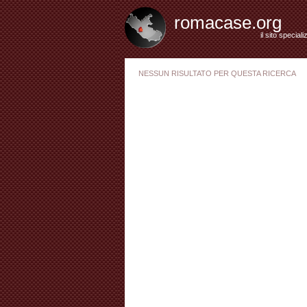
romacase.org
il sito special
NESSUN RISULTATO PER QUESTA RICERCA