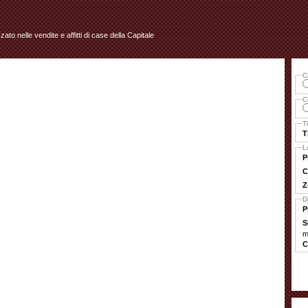
izzato nelle vendite e affitti di case della Capitale
C
C
T
T
L
P
C
Z
D
P
S
m
C