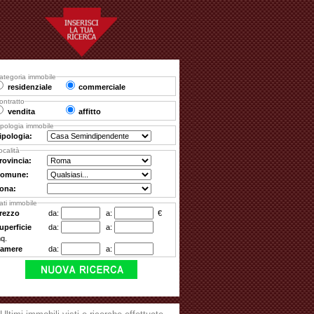
ategoria immobile
residenziale
commerciale
ontratto
vendita
affitto
ipologia immobile
ipologia:
ocalità
rovincia:
omune:
ona:
ati immobile
rezzo
da:
a:
€
uperficie
da:
a:
q.
amere
da:
a: