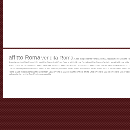
affitto Roma
vendita Roma
Casa Indipendente vendita Roma
Appartamento vendita R
Appartamento affitto Roma
Ufficio affitto Roma
Loft/Open Space affitto Roma
Castello affitto Roma
Castello vendita Roma
Villa
Roma
Casa Vacanze vendita Roma
Discoteca vendita Roma
Box/Posto auto vendita Roma
Attico/Mansarda affitto Roma
Disco
Casa Semindipendente vendita Roma
Casa Semindipendente affitto Roma
Residence affitto Roma
Villa o villino affitto Roma
L
Roma
Casa Indipendente affitto
Loft/Open Space vendita
Castello affitto
Ufficio affitto
Ufficio vendita
Castello vendita
Box/Posto 
Indipendente vendita
Box/Posto auto vendita