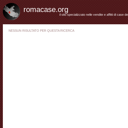
romacase.org
il sito specializzato nelle vendite e affitti di case d
NESSUN RISULTATO PER QUESTA RICERCA