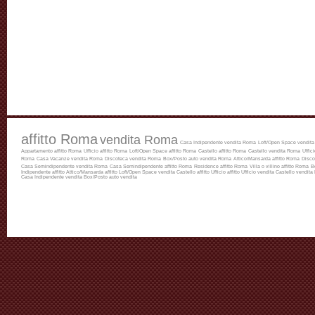
affitto Roma
vendita Roma
Casa Indipendente vendita Roma
Loft/Open Space vendit
Appartamento affitto Roma
Ufficio affitto Roma
Loft/Open Space affitto Roma
Castello affitto Roma
Castello vendita Roma
Uffic
Roma
Casa Vacanze vendita Roma
Discoteca vendita Roma
Box/Posto auto vendita Roma
Attico/Mansarda affitto Roma
Disco
Casa Semindipendente vendita Roma
Casa Semindipendente affitto Roma
Residence affitto Roma
Villa o villino affitto Roma
B
Indipendente affitto
Attico/Mansarda affitto
Loft/Open Space vendita
Castello affitto
Ufficio affitto
Ufficio vendita
Castello vendita
Casa Indipendente vendita
Box/Posto auto vendita