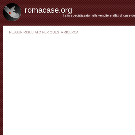
romacase.org
il sito specializzato nelle vendite e affitti di case d
NESSUN RISULTATO PER QUESTA RICERCA