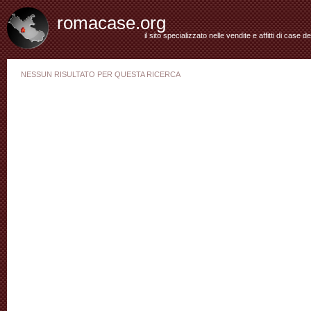
romacase.org
il sito specializzato nelle vendite e affitti di case d
NESSUN RISULTATO PER QUESTA RICERCA