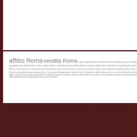
affitto Roma
vendita Roma
Casa Indipendente vendita Roma
Loft/Open Space vendit
Appartamento affitto Roma
Ufficio affitto Roma
Loft/Open Space affitto Roma
Castello affitto Roma
Castello vendita Roma
Uffic
Roma
Casa Vacanze vendita Roma
Box/Posto auto vendita Roma
Discoteca vendita Roma
Attico/Mansarda affitto Roma
Disco
Casa Semindipendente vendita Roma
Casa Semindipendente affitto Roma
Residence affitto Roma
Villa o villino affitto Roma
B
Space affitto
Attico/Mansarda affitto
Loft/Open Space vendita
Castello affitto
Ufficio vendita
Ufficio affitto
Castello vendita
Box/Po
Attico/Mansarda vendita
Box/Posto auto vendita