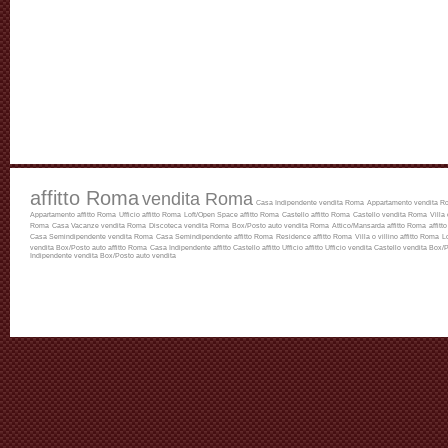
affitto Roma
vendita Roma
Casa Indipendente vendita Roma
Appartamento vendita R
Appartamento affitto Roma
Ufficio affitto Roma
Loft/Open Space affitto Roma
Castello affitto Roma
Castello vendita Roma
Villa
Roma
Casa Vacanze vendita Roma
Discoteca vendita Roma
Box/Posto auto vendita Roma
Attico/Mansarda affitto Roma
affitt
Casa Semindipendente vendita Roma
Casa Semindipendente affitto Roma
Residence affitto Roma
Villa o villino affitto Roma
L
vendita
Box/Posto auto affitto Roma
Casa Indipendente affitto
Castello affitto
Ufficio affitto
Ufficio vendita
Castello vendita
Box/P
Indipendente vendita
Box/Posto auto vendita