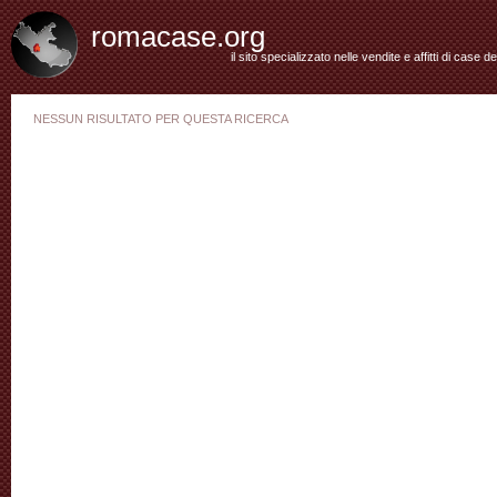
romacase.org
il sito specializzato nelle vendite e affitti di case d
NESSUN RISULTATO PER QUESTA RICERCA