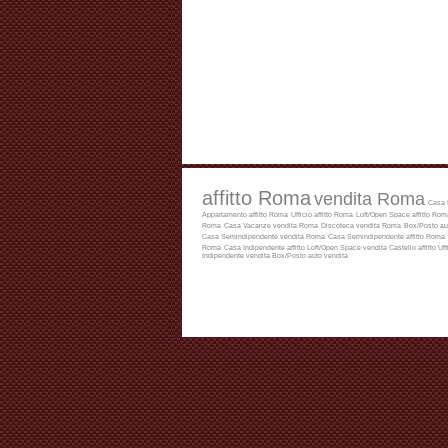
affitto Roma
vendita Roma
Casa 
Appartamento affitto Roma
Ufficio affitto Roma
Loft/Open Space affitto Rom
Roma
Casa Vacanze vendita Roma
Discoteca vendita Roma
Box/Posto au
Casa Semindipendente vendita Roma
Casa Semindipendente affitto Roma
Roma
Casa Indipendente affitto
Loft/Open Space vendita
Castello affitto
Uff
Indipendente vendita
Box/Posto auto vendita