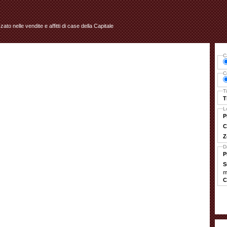
izzato nelle vendite e affitti di case della Capitale
C
C
T
T
L
P
C
Z
D
P
S
m
C