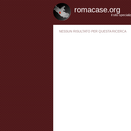
romacase.org
il sito special
NESSUN RISULTATO PER QUESTA RICERCA