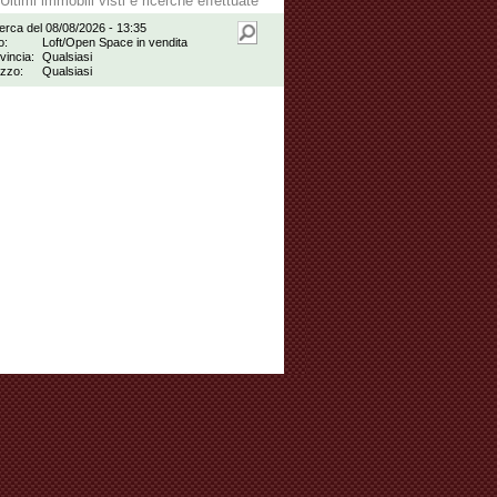
Ultimi immobili visti e ricerche effettuate
erca del 08/08/2026 - 13:35
o:
Loft/Open Space in vendita
vincia:
Qualsiasi
zzo:
Qualsiasi