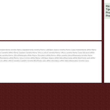
Ric
Tip
Pro
Pre
Indipendente vendita Roma
Appartamento vendita Roma
Loft/Open Space vendita Roma
Casa Indipendente affitto Roma
a
Castello affitto Roma
Castello vendita Roma
Villa o villino vendita Roma
Ufficio vendita Roma
Casa Vacanze affitto
to vendita Roma
Attico/Mansarda affitto Roma
Discoteca affitto Roma
affitto
vendita
Attico/Mansarda vendita Roma
Residence affitto Roma
Villa o villino affitto Roma
Loft/Open Space affitto
Attico/Mansarda affitto
Box/Posto auto affitto
icio affitto
Ufficio vendita
Castello vendita
Box/Posto auto affitto
Discoteca affitto
Attico/Mansarda vendita
Casa