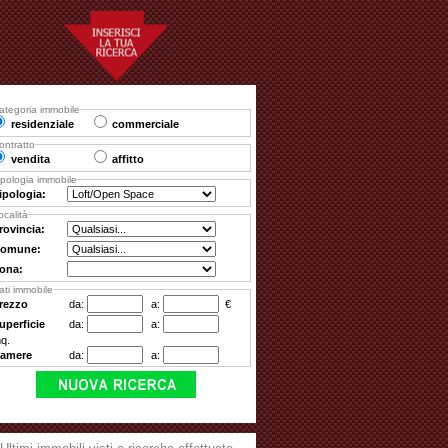
ategoria immobile
residenziale
commerciale
ontratto
vendita
affitto
ipologia immobile
ipologia:
ocalità
rovincia:
omune:
ona:
ati immobile
rezzo
da:
a:
€
uperficie
da:
a:
q.
amere
da:
a: