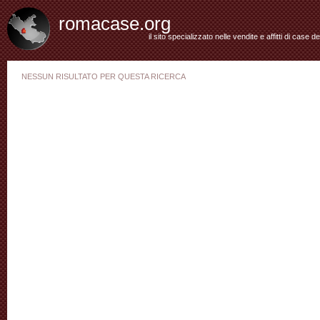
romacase.org
il sito specializzato nelle vendite e affitti di case d
NESSUN RISULTATO PER QUESTA RICERCA