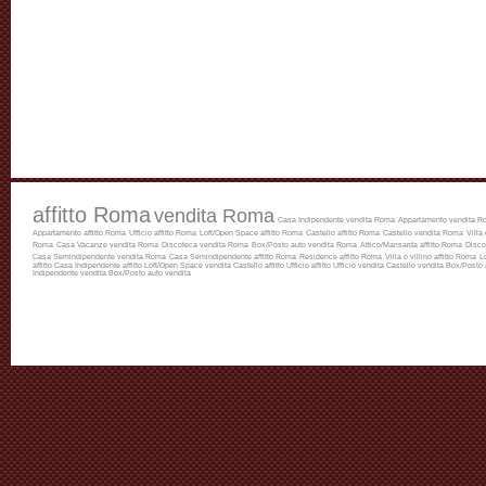
affitto Roma
vendita Roma
Casa Indipendente vendita Roma
Appartamento vendita R
Appartamento affitto Roma
Ufficio affitto Roma
Loft/Open Space affitto Roma
Castello affitto Roma
Castello vendita Roma
Villa
Roma
Casa Vacanze vendita Roma
Discoteca vendita Roma
Box/Posto auto vendita Roma
Attico/Mansarda affitto Roma
Disco
Casa Semindipendente vendita Roma
Casa Semindipendente affitto Roma
Residence affitto Roma
Villa o villino affitto Roma
L
affitto
Casa Indipendente affitto
Loft/Open Space vendita
Castello affitto
Ufficio affitto
Ufficio vendita
Castello vendita
Box/Posto a
Indipendente vendita
Box/Posto auto vendita