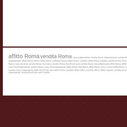
affitto Roma
vendita Roma
Casa Indipendente vendita Roma
Appartamento vendita R
Appartamento affitto Roma
Ufficio affitto Roma
Loft/Open Space affitto Roma
Castello affitto Roma
Castello vendita Roma
Villa
Roma
Casa Vacanze vendita Roma
Discoteca vendita Roma
Box/Posto auto vendita Roma
Attico/Mansarda affitto Roma
affitt
Casa Semindipendente vendita Roma
Casa Semindipendente affitto Roma
Residence affitto Roma
Villa o villino affitto Roma
L
vendita
Casa Indipendente affitto
Box/Posto auto affitto Roma
Castello affitto
Ufficio vendita
Ufficio affitto
Castello vendita
Disco
Indipendente vendita
Box/Posto auto vendita