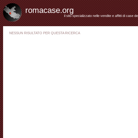
romacase.org
il sito specializzato nelle vendite e affitti di case d
NESSUN RISULTATO PER QUESTA RICERCA