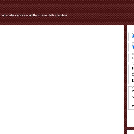
izzato nelle vendite e affitti di case della Capitale
C
C
T
T
L
P
C
Z
D
P
S
m
C