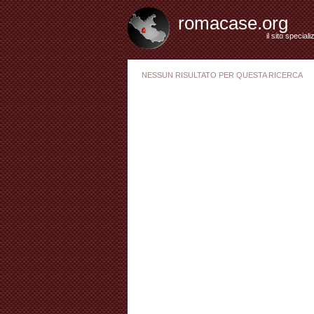
romacase.org
il sito special
NESSUN RISULTATO PER QUESTA RICERCA