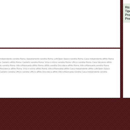
Ric
Tip
Pro
Pre
Indipendente vendita Roma
Appartamento vendita Roma
Loft/Open Space vendita Roma
Casa Indipendente affitto Roma
a
Castello affitto Roma
Castello vendita Roma
Villa o villino vendita Roma
Ufficio vendita Roma
Casa Vacanze affitto
to vendita Roma
Attico/Mansarda affitto Roma
affitto
vendita
Discoteca affitto Roma
Attico/Mansarda vendita Roma
Residence affitto Roma
Villa o villino affitto Roma
Attico/Mansarda affitto
Casa Indipendente affitto
Loft/Open Space
Castello vendita
Ufficio vendita
Ufficio affitto
Discoteca affitto
Attico/Mansarda vendita
Casa Indipendente vendita