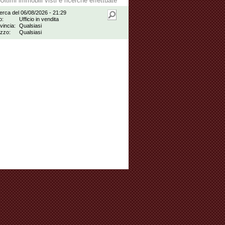
Ultimi immobili visti e ricerche effettuate
erca del 06/08/2026 - 21:29
o:
Ufficio in vendita
vincia:
Qualsiasi
zzo:
Qualsiasi