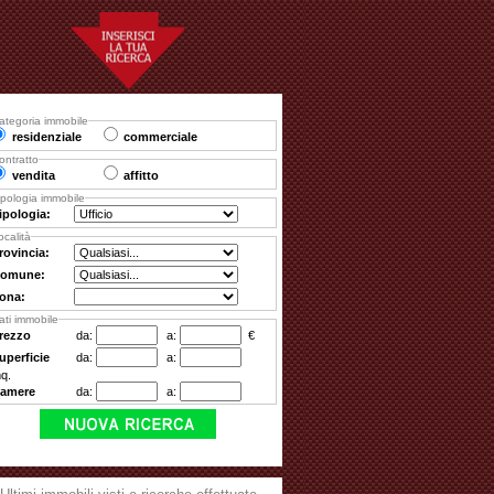
ategoria immobile
residenziale
commerciale
ontratto
vendita
affitto
ipologia immobile
ipologia:
ocalità
rovincia:
omune:
ona:
ati immobile
rezzo
da:
a:
€
uperficie
da:
a:
q.
amere
da:
a: