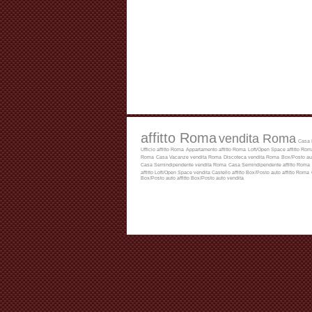
affitto Roma
vendita Roma
Casa 
Ufficio affitto Roma
Appartamento affitto Roma
Loft/Open Space affitto Rom
Roma
Casa Vacanze vendita Roma
Discoteca vendita Roma
Box/Posto au
Casa Semindipendente vendita Roma
Casa Semindipendente affitto Roma
affitto
Loft/Open Space vendita
Castello affitto
Box/Posto auto affitto Roma
Box/Posto auto affitto
Box/Posto auto vendita