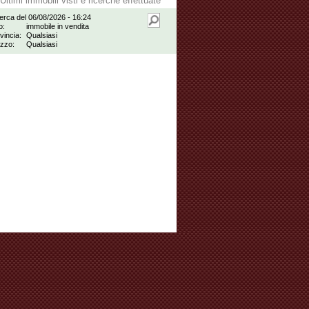
Ultimi immobili visti e ricerche effettuate
erca del 06/08/2026 - 16:24
o:
immobile in vendita
vincia:
Qualsiasi
zzo:
Qualsiasi