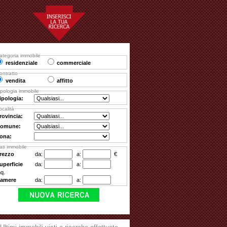
ategoria immobile
residenziale
commerciale
ontratto
vendita
affitto
ipologia immobile
ipologia:
ocalità
rovincia:
omune:
ona:
ati immobile
rezzo
da:
a:
€
uperficie
da:
a:
q.
amere
da:
a: