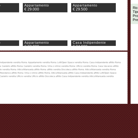
o
Appartamento
Appartamento
Ric
€ 29.000
€ 29.500
Tip
Pro
Pre
o
Appartamento
Casa Indipendente
€ 32.000
€ 34.000
Indipendente vendita Roma
Appartamento vendita Roma
Loft/Open Space vendita Roma
Casa Indipendente affitto Roma
a
Castello affitto Roma
Castello vendita Roma
Villa o villino vendita Roma
Ufficio vendita Roma
Casa Vacanze affitto
to vendita Roma
Attico/Mansarda affitto Roma
affitto
vendita
Discoteca affitto Roma
Attico/Mansarda vendita Roma
Residence affitto Roma
Villa o villino affitto Roma
Attico/Mansarda affitto
Casa Indipendente affitto
Loft/Open Space
Castello vendita
Ufficio vendita
Ufficio affitto
Discoteca affitto
Casa Indipendente vendita
Attico/Mansarda vendita
o
Villa a schiera
Appartamento
€ 36.000
€ 38.000
o
Appartamento
Appartamento
€ 39.000
€ 40.000