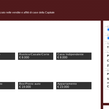
izzato nelle vendite e affitti di case della Capitale
C
C
T
T
L
o
Rustico/Casale/Corte
Casa Indipendente
P
€ 8.000
€ 8.000
C
Z
D
P
S
m
to
Box/Posto auto
Appartamento
C
€ 19.000
€ 23.000