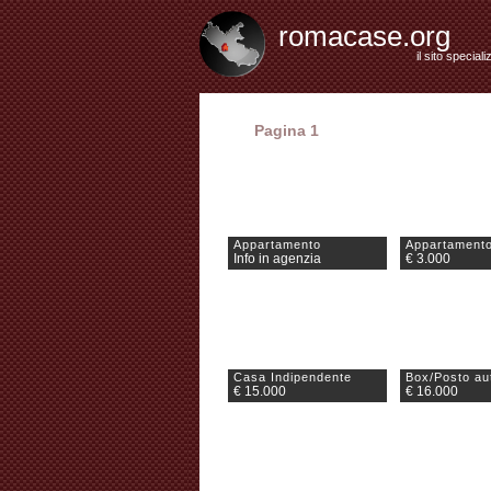
romacase.org
il sito special
Pagina 1
Appartamento
Appartament
Info in agenzia
€ 3.000
Casa Indipendente
Box/Posto au
€ 15.000
€ 16.000