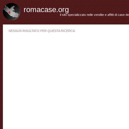
romacase.org
il sito specializzato nelle vendite e affitti di case d
NESSUN RISULTATO PER QUESTA RICERCA