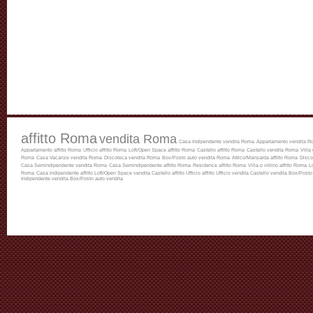
affitto Roma
vendita Roma
Casa Indipendente vendita Roma
Appartamento vendita R
Appartamento affitto Roma
Ufficio affitto Roma
Loft/Open Space affitto Roma
Castello affitto Roma
Castello vendita Roma
Villa
Roma
Casa Vacanze vendita Roma
Discoteca vendita Roma
Box/Posto auto vendita Roma
Attico/Mansarda affitto Roma
Disco
Casa Semindipendente vendita Roma
Casa Semindipendente affitto Roma
Residence affitto Roma
Villa o villino affitto Roma
L
Roma
Casa Indipendente affitto
Loft/Open Space vendita
Castello affitto
Ufficio affitto
Ufficio vendita
Castello vendita
Box/Posto 
Indipendente vendita
Box/Posto auto vendita