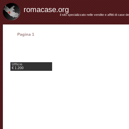
romacase.org
il sito specializzato nelle vendite e affitti di case d
Pagina 1
Ufficio
€ 1.200