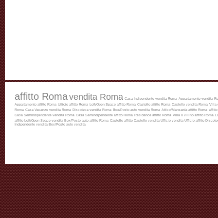
affitto Roma
vendita Roma
Casa Indipendente vendita Roma
Appartamento vendita R
Appartamento affitto Roma
Ufficio affitto Roma
Loft/Open Space affitto Roma
Castello affitto Roma
Castello vendita Roma
Villa
Roma
Casa Vacanze vendita Roma
Discoteca vendita Roma
Box/Posto auto vendita Roma
Attico/Mansarda affitto Roma
affitt
Casa Semindipendente vendita Roma
Casa Semindipendente affitto Roma
Residence affitto Roma
Villa o villino affitto Roma
L
affitto
Loft/Open Space vendita
Box/Posto auto affitto Roma
Castello affitto
Castello vendita
Ufficio vendita
Ufficio affitto
Discotec
Indipendente vendita
Box/Posto auto vendita