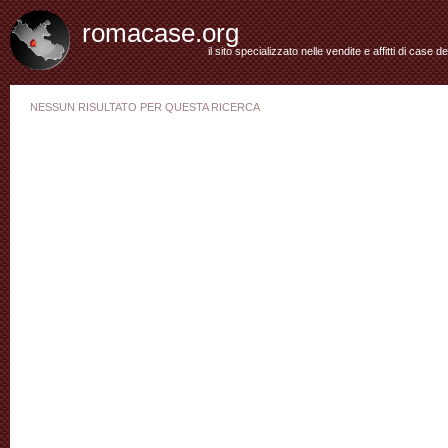
romacase.org
il sito specializzato nelle vendite e affitti di case d
NESSUN RISULTATO PER QUESTA RICERCA