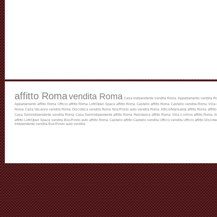
affitto Roma
vendita Roma
Casa Indipendente vendita Roma
Appartamento vendita R
Appartamento affitto Roma
Ufficio affitto Roma
Loft/Open Space affitto Roma
Castello affitto Roma
Castello vendita Roma
Villa
Roma
Casa Vacanze vendita Roma
Discoteca vendita Roma
Box/Posto auto vendita Roma
Attico/Mansarda affitto Roma
affitt
Casa Semindipendente vendita Roma
Casa Semindipendente affitto Roma
Residence affitto Roma
Villa o villino affitto Roma
A
affitto
Loft/Open Space vendita
Box/Posto auto affitto Roma
Castello affitto
Castello vendita
Ufficio vendita
Ufficio affitto
Discotec
Indipendente vendita
Box/Posto auto vendita